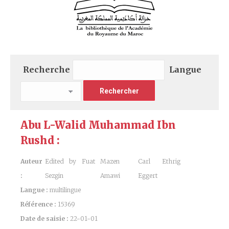
Recherche
Langue
Abu L-Walid Muhammad Ibn
Rushd :
Auteur
Edited by Fuat
Mazen
Carl Ethrig
:
Sezgin
Amawi
Eggert
Langue :
multilingue
Référence :
15369
Date de saisie :
22-01-01