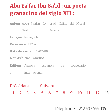
Abu Ya’far Ibn Sa’id : un poeta
granadino del siglo XII :
Auteur
Abou Jaafar Ibn
trad. Celina del Moral
:
Said
Molina
Langue :
Espagnole
Référence :
13774
Date de saisie :
26-02-98
Lieu d’édition :
Madrid
Éditeur
Agencia espanola de cooperacion
:
internacional
Précédant
Suivant
1
2
3
4
5
6
7
8
9
10
11
12
13
Téléphone: +212 537 755 135