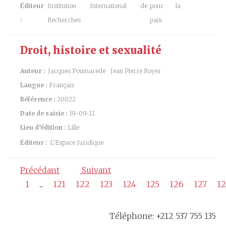
Éditeur
Institution International de
pour la
:
Recherches
paix
Droit, histoire et sexualité
Auteur :
Jacques Poumarede
Jean Pierre Royer
Langue :
Français
Référence :
20022
Date de saisie :
19-09-11
Lieu d’édition :
Lille
Éditeur :
L’Espace Juridique
Précédant
Suivant
1
...
121
122
123
124
125
126
127
12
Téléphone: +212 537 755 135