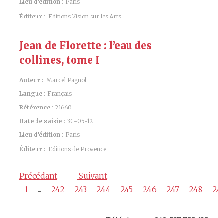
Lieu d’édition :
Paris
Éditeur :
Editions Vision sur les Arts
Jean de Florette : l’eau des
collines, tome I
Auteur :
Marcel Pagnol
Langue :
Français
Référence :
21660
Date de saisie :
30-05-12
Lieu d’édition :
Paris
Éditeur :
Editions de Provence
Précédant
Suivant
1
...
242
243
244
245
246
247
248
2