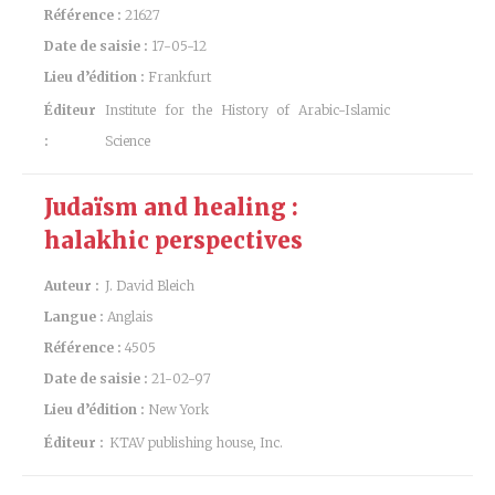
Référence :
21627
Date de saisie :
17-05-12
Lieu d’édition :
Frankfurt
Éditeur
Institute for the History of Arabic-Islamic
:
Science
Judaïsm and healing :
halakhic perspectives
Auteur :
J. David Bleich
Langue :
Anglais
Référence :
4505
Date de saisie :
21-02-97
Lieu d’édition :
New York
Éditeur :
KTAV publishing house, Inc.