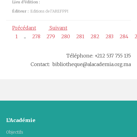
Lieu d’édition :
Éditeur :
Editions de l’AREFPPI
Précédant
Suivant
1
...
278
279
280
281
282
283
284
Téléphone: +212 537 755 135
Contact: bibliotheque@alacademia.org.ma
L’Académie
Objectifs