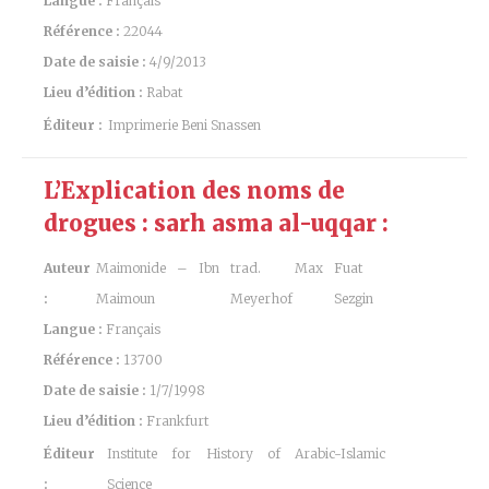
Langue :
Français
Référence :
22044
Date de saisie :
4/9/2013
Lieu d’édition :
Rabat
Éditeur :
Imprimerie Beni Snassen
L’Explication des noms de
drogues : sarh asma al-uqqar :
Auteur
Maimonide – Ibn
trad. Max
Fuat
:
Maimoun
Meyerhof
Sezgin
Langue :
Français
Référence :
13700
Date de saisie :
1/7/1998
Lieu d’édition :
Frankfurt
Éditeur
Institute for History of Arabic-Islamic
:
Science