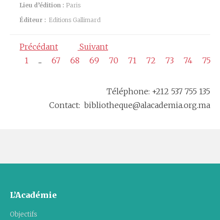
Lieu d’édition :
Paris
Éditeur :
Editions Gallimard
Précédant
Suivant
1
...
67
68
69
70
71
72
73
74
75
Téléphone: +212 537 755 135
Contact: bibliotheque@alacademia.org.ma
L’Académie
Objectifs