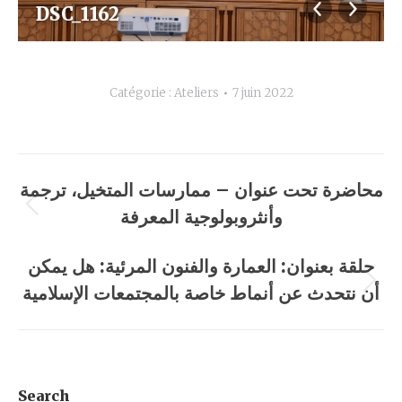
DSC_1162
Catégorie :
Ateliers
7 juin 2022
Navigation
محاضرة تحت عنوان – ممارسات المتخيل، ترجمة
album
وأنثروبولوجية المعرفة
Album
précédent
حلقة بعنوان: العمارة والفنون المرئية: هل يمكن
:
أن نتحدث عن أنماط خاصة بالمجتمعات الإسلامية
Album
suivant
:
Search