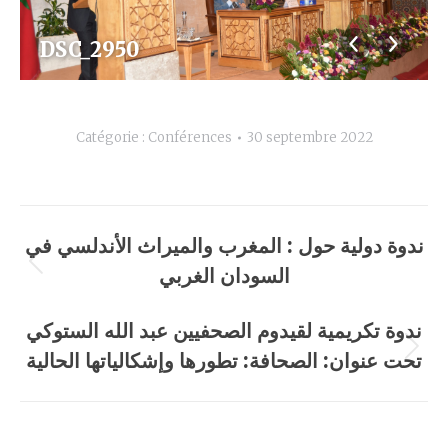
DSC_2950
Catégorie :
Conférences
30 septembre 2022
Navigation
ندوة دولية حول : المغرب والميراث الأندلسي في
album
السودان الغربي
Album
précédent
ندوة تكريمية لقيدوم الصحفيين عبد الله الستوكي
:
تحت عنوان: الصحافة: تطورها وإشكالياتها الحالية
Album
suivant
: