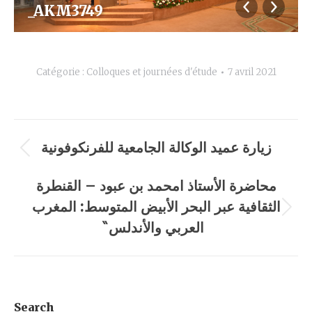
_AKM3749
Catégorie :
Colloques et journées d'étude
7 avril 2021
Navigation
زيارة عميد الوكالة الجامعية للفرنكوفونية
Album
album
précédent
محاضرة الأستاذ امحمد بن عبود – القنطرة
:
الثقافية عبر البحر الأبيض المتوسط: المغرب
Album
العربي والأندلس̏
suivant
:
Search