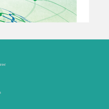
aroc
a