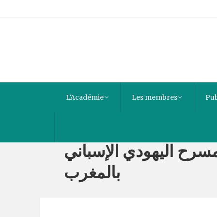
L’Académie
Les membres
Pub
» اخْتبارُ التَّغْريب: خيارات واستراتيجيات الترجمة إلى الفرنسية لنماذج من الشعر
مسرح اليهودي الإسباني
بالمغرب