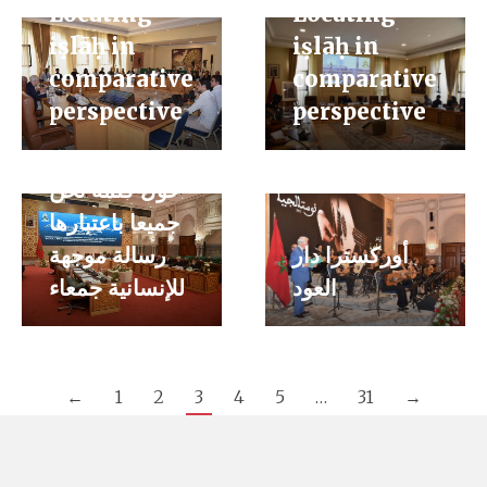
Locating
Locating
بين الديانات و
iṣlāḥ in
iṣlāḥ in
تجديده لتعارف
comparative
comparative
أمتن و الوعي
perspective
perspective
بالاختلاف مع
الآخر والاتحاد
حول كلمة نحن
جميعا باعتبارها
أوركسترا دار
رسالة موجهة
العود
للإنسانية جمعاء
←
1
2
3
4
5
…
31
→