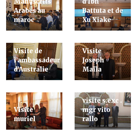
Manuscrits
d’Ibn
Arabes au
Battuta et de
maroc
Xu Xiake
Visite de
Visite
l’ambassadeur
Joseph
d’Australie
Maïla
visite s.exc .
Visite
mgr vito
muriel
rallo
When is
When is
reform?
reform?
ˮتطوير الخطاب