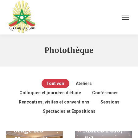
Photothèque
Tout sous le
ciel Les
Tout voir
Ateliers
littératures
Colloques et journées d'étude
Conférences
comparées
Rencontres, visites et conventions
Sessions
et les
Spectacles et Expositions
voyages de
Stage les
Marco Polo,