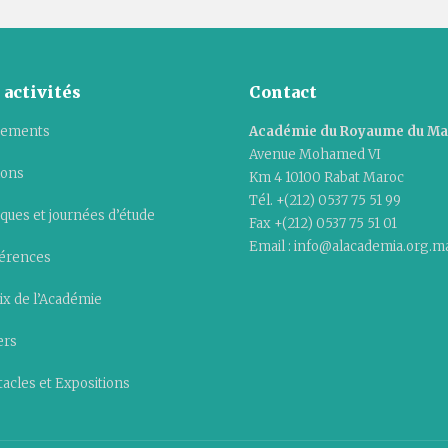
 activités
Contact
ements
Académie du Royaume du M
Avenue Mohamed VI
ions
Km 4 10100 Rabat Maroc
Tél. +(212) 0537 75 51 99
ques et journées d’étude
Fax +(212) 0537 75 51 01
Email : info@alacademia.org.m
érences
ix de l’Académie
ers
acles et Expositions