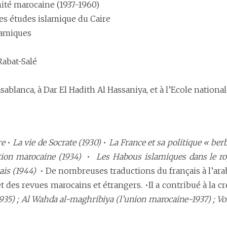
nité marocaine (1937-1960)
es études islamique du Caire
lamiques
Rabat-Salé
sablanca, à Dar El Hadith Al Hassaniya, et à l’Ecole nation
re
•
La vie de Socrate (1930)
•
La France et sa politique « be
nation marocaine (1934)
•
Les Habous islamiques dans le 
çais (1944)
•
De nombreuses traductions du français à l’arab
 des revues marocains et étrangers. •Il a contribué à la cr
5) ; Al Wahda al-maghribiya (l’union marocaine-1937) ; Voix