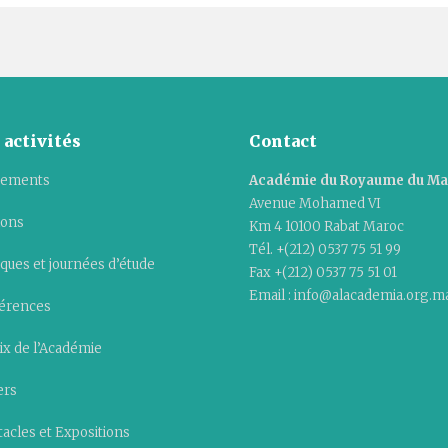
 activités
Contact
ements
Académie du Royaume du M
Avenue Mohamed VI
ions
Km 4 10100 Rabat Maroc
Tél. +(212) 0537 75 51 99
ques et journées d’étude
Fax +(212) 0537 75 51 01
Email : info@alacademia.org.m
érences
ix de l’Académie
ers
acles et Expositions