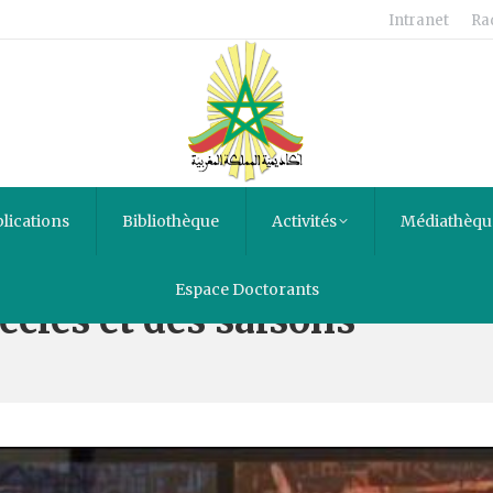
Intranet
Ra
lications
Bibliothèque
Activités
Médiathèqu
Espace Doctorants
ècles et des saisons