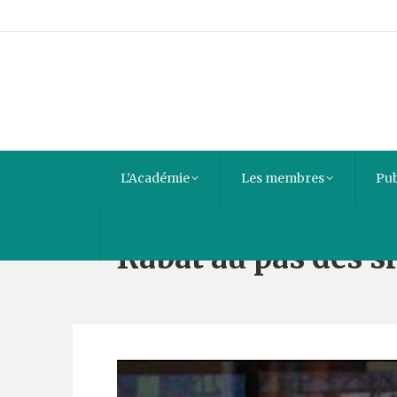
L’Académie
Les membres
Pub
Rabat au pas des si