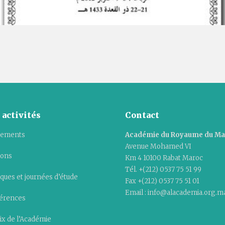
 activités
Contact
ements
Académie du Royaume du M
Avenue Mohamed VI
ions
Km 4 10100 Rabat Maroc
Tél. +(212) 0537 75 51 99
ques et journées d’étude
Fax +(212) 0537 75 51 01
Email : info@alacademia.org.m
érences
ix de l’Académie