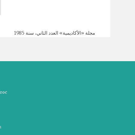
مجلة «الأكاديمية» العدد الثاني، سنة 1985
aroc
a