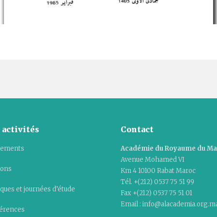
 activités
Contact
ements
Académie du Royaume du M
Avenue Mohamed VI
ions
Km 4 10100 Rabat Maroc
Tél. +(212) 0537 75 51 99
ques et journées d’étude
Fax +(212) 0537 75 51 01
Email : info@alacademia.org.m
érences