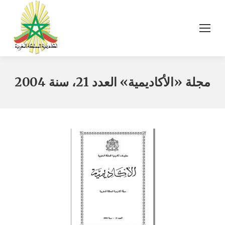
مجلة «الأكاديمية» العدد 21، سنة 2004