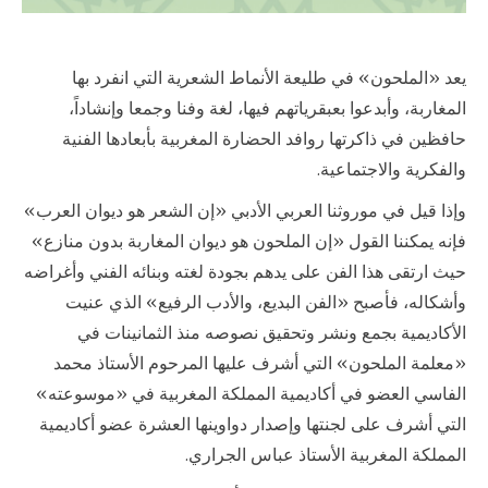
يعد «الملحون» في طليعة الأنماط الشعرية التي انفرد بها
المغاربة، وأبدعوا بعبقرياتهم فيها، لغة وفنا وجمعا وإنشاداً،
حافظين في ذاكرتها روافد الحضارة المغربية بأبعادها الفنية
والفكرية والاجتماعية.
وإذا قيل في موروثنا العربي الأدبي «إن الشعر هو ديوان العرب»
فإنه يمكننا القول «إن الملحون هو ديوان المغاربة بدون منازع»
حيث ارتقى هذا الفن على يدهم بجودة لغته وبنائه الفني وأغراضه
وأشكاله، فأصبح «الفن البديع، والأدب الرفيع» الذي عنيت
الأكاديمية بجمع ونشر وتحقيق نصوصه منذ الثمانينات في
«معلمة الملحون» التي أشرف عليها المرحوم الأستاذ محمد
الفاسي العضو في أكاديمية المملكة المغربية في «موسوعته»
التي أشرف على لجنتها وإصدار دواوينها العشرة عضو أكاديمية
المملكة المغربية الأستاذ عباس الجراري.