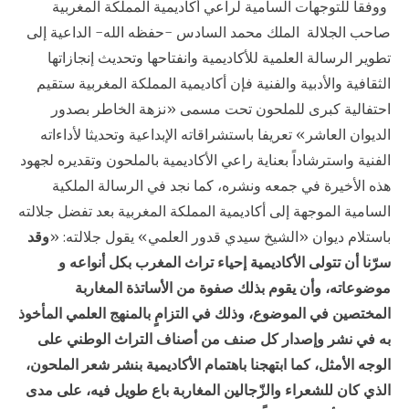
ووفقا للتوجهات السامية لراعي أكاديمية المملكة المغربية
صاحب الجلالة الملك محمد السادس -حفظه الله- الداعية إلى
تطوير الرسالة العلمية للأكاديمية وانفتاحها وتحديث إنجازاتها
الثقافية والأدبية والفنية فإن أكاديمية المملكة المغربية ستقيم
احتفالية كبرى للملحون تحت مسمى «نزهة الخاطر بصدور
الديوان العاشر» تعريفا باستشراقاته الإبداعية وتحديثا لأداءاته
الفنية واسترشاداً بعناية راعي الأكاديمية بالملحون وتقديره لجهود
هذه الأخيرة في جمعه ونشره، كما نجد في الرسالة الملكية
السامية الموجهة إلى أكاديمية المملكة المغربية بعد تفضل جلالته
باستلام ديوان «الشيخ سيدي قدور العلمي» يقول جلالته: «
وقد
سرّنا أن تتولى الأكاديمية إحياء تراث المغرب بكل أنواعه و
موضوعاته، وأن يقوم بذلك صفوة من الأساتذة المغاربة
المختصين في الموضوع، وذلك في التزامٍ بالمنهج العلمي المأخوذ
به في نشر وإصدار كل صنف من أصناف التراث الوطني على
الوجه الأمثل، كما ابتهجنا باهتمام الأكاديمية بنشر شعر الملحون،
الذي كان للشعراء والزّجالين المغاربة باع طويل فيه، على مدى