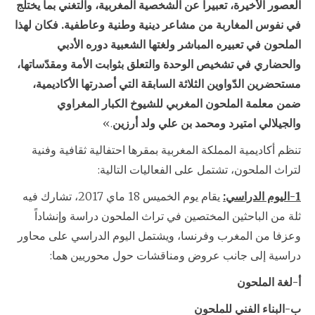
العصور الأخيرة، تعبيراً عن الشخصية المغربية، والتغني بما يختلج
في نفوس المغاربة من مشاعر دينية وطنية وعاطفية. فكان لهذا
الملحون في تعبيره المباشر ولغتها الشعبية دوره الأدبي
والحضاري في تشخيص الوحدة والتعلق بثوابت الأمة ومقدّساتها،
مستحضرين الدّواوين الثلاثة السابقة التي أصدرتها الأكاديمية،
ضمن معلمة الملحون المغربي للشيوخ الكبار المغراوي
والجيلالي امتيرد ومحمد بن علي ولد أرزين
.»
تنظم أكاديمية المملكة المغربية بمقرها احتفالية ثقافية وفنية
لتراث الملحون، تشتمل على الفعاليات التالية:
1-اليوم الدراسي:
يقام يوم الخميس 18 ماي 2017، تشارك فيه
ثلة من الباحثين المختصين في تراث الملحون دراسة وإنشاداً
وعزفا من المغرب وفرنسا، ويشتمل اليوم الدراسي على محاور
دراسية إلى جانب عروض ومناقشات حول محوريين هما:
أ-لغة الملحون
ب-البناء الفني للملحون