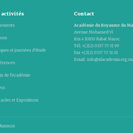
 activités
Contact
ements
Académie du Royaume du M
Avenue Mohamed VI
ions
Km 4 10100 Rabat Maroc
Tél. +(212) 0537 75 51 99
ques et journées d’étude
Fax +(212) 0537 75 51 01
Email : info@alacademia.org.m
érences
ix de l’Académie
ers
acles et Expositions
Morocco