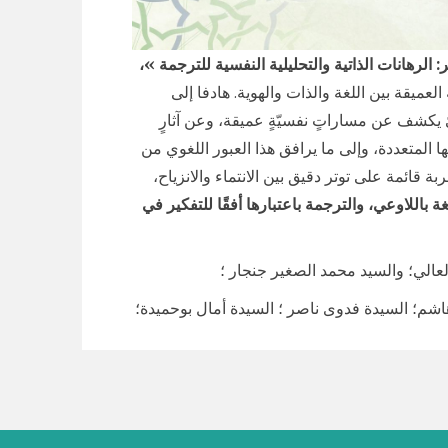
ر: الرهانات الذاتية والتحليلية النفسية للترجمة »،
عميقة بين اللغة والذات والهوية. هادفا إلى
ّ يكشف عن مساراتٍ نفسيّةٍ عميقة، وعن آثارٍ
تها المتعددة، وإلى ما يرافق هذا العبور اللغوي من
ربة قائمة على توتر دقيق بين الانتماء والانزياح،
ة باللاوعي، والترجمة باعتبارها أفقًا للتفكير في
العالي؛ والسيد محمد الصغير جنجار ؛
سيدة أمال بوحميدة؛ Madame Karima Berger ؛ Madame Medody Bonny ؛ Monsieur