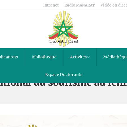
Intranet
Radio MANARAT
Vidéo en direc
lications
Bibliothèque
Activités
Médiathèqu
Espace Doctorants
ational du soufisme au fém