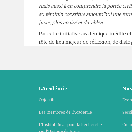
mais aussi à en comprendre la portée civil
au féminin constitue aujourd’hui une form
juste, plus apaisé et durable
».
Par cette initiative académique inédite
rôle de lieu majeur de réflexion, de dia
L’Académie
Nos
Objectifs
Evèn
Les membres de l’Académie
Sess
L’Institut Royal pour la Recherche
Collo
sur l’Histoire du Maroc