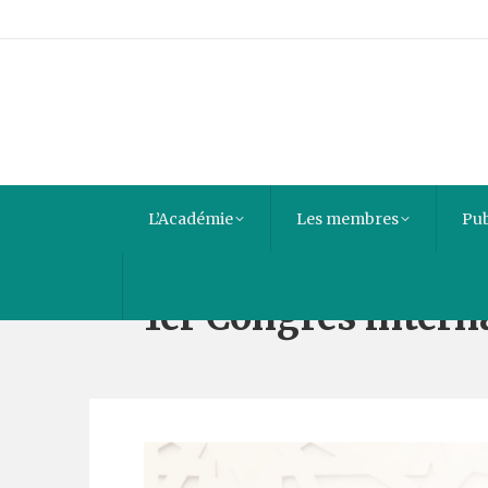
L’Académie
Les membres
Pub
1er Congrès intern