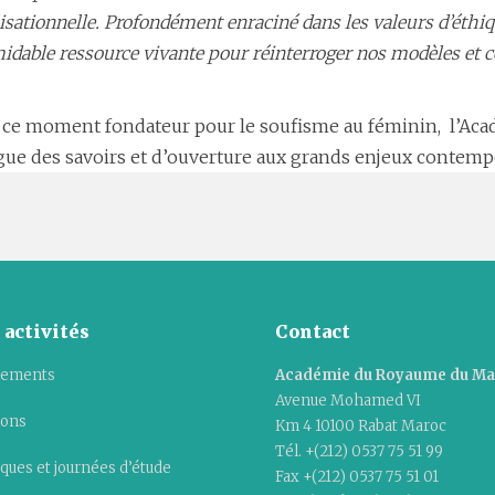
isationnelle. Profondément enraciné dans les valeurs d’éthiqu
idable ressource vivante pour réinterroger nos modèles et 
 et ce moment fondateur pour le soufisme au féminin, l’
logue des savoirs et d’ouverture aux grands enjeux contemp
 activités
Contact
ements
Académie du Royaume du M
Avenue Mohamed VI
ions
Km 4 10100 Rabat Maroc
Tél. +(212) 0537 75 51 99
ques et journées d’étude
Fax +(212) 0537 75 51 01