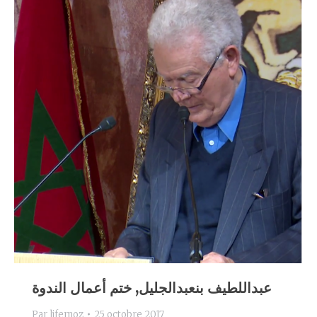
عبداللطيف بنعبدالجليل, ختم أعمال الندوة
Par
lifemoz
25 octobre 2017