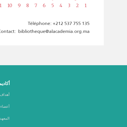
1
10
9
8
7
6
5
4
3
2
1
Téléphone: +212 537 755 135
Contact: bibliotheque@alacademia.org.ma
أكاديم
أهداف أ
أعضاء أ
المعهد