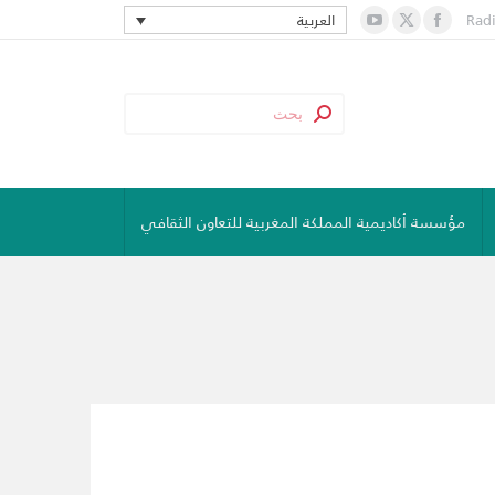
Rad
العربية
YouTube
Facebook
X
page
page
page
opens
opens
opens
in
in
in
new
new
new
window
window
window
مؤسسة أكاديمية المملكة المغربية للتعاون الثقافي