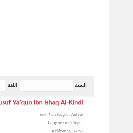
البحث
اللغة
suf Ya’qub Ibn Ishaq Al-Kindi :
edit. Fuat Sezgin
Auteur :
Langue :
multilingue
Référence :
14757