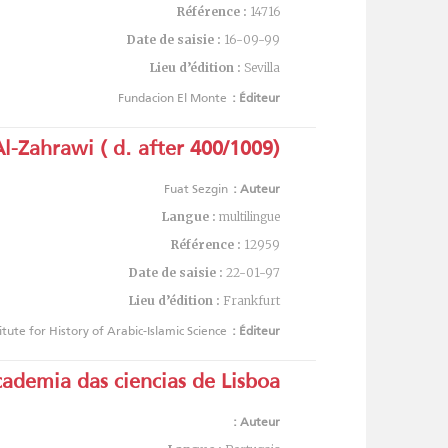
Référence :
14716
Date de saisie :
16-09-99
Lieu d’édition :
Sevilla
Fundacion El Monte
Éditeur :
-Zahrawi ( d. after 400/1009) :
Fuat Sezgin
Auteur :
Langue :
multilingue
Référence :
12959
Date de saisie :
22-01-97
Lieu d’édition :
Frankfurt
titute for History of Arabic-Islamic Science
Éditeur :
ademia das ciencias de Lisboa :
Auteur :