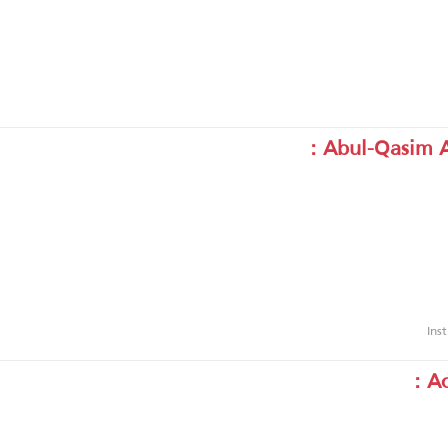
Abul-Qasim Al
Ins
Ac