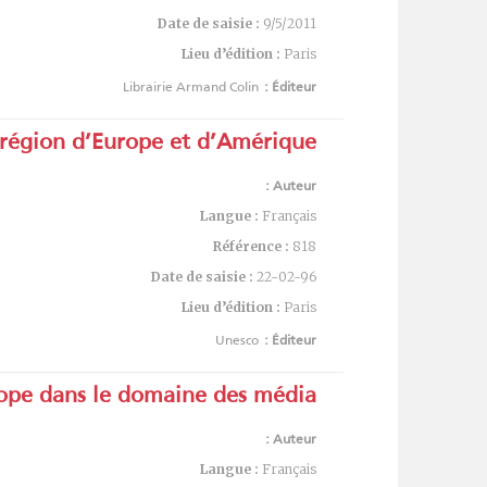
Date de saisie :
9/5/2011
Lieu d’édition :
Paris
Librairie Armand Colin
Éditeur :
a région d’Europe et d’Amérique
Auteur :
Langue :
Français
Référence :
818
Date de saisie :
22-02-96
Lieu d’édition :
Paris
Unesco
Éditeur :
urope dans le domaine des média
Auteur :
Langue :
Français