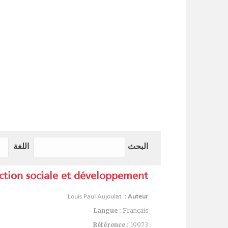
البحث
اللغة
ction sociale et développement
Louis Paul Aujoulat
Auteur :
Langue :
Français
Référence :
19973