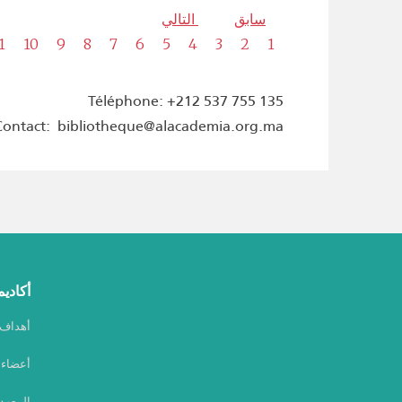
سابق
التالي
1
10
9
8
7
6
5
4
3
2
1
Téléphone: +212 537 755 135
Contact: bibliotheque@alacademia.org.ma
أكاديم
أهداف أ
أعضاء أ
المعهد