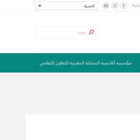
Rad
العربية
YouTube
Facebook
X
page
page
page
opens
opens
opens
in
in
in
new
new
new
window
window
window
مؤسسة أكاديمية المملكة المغربية للتعاون الثقافي