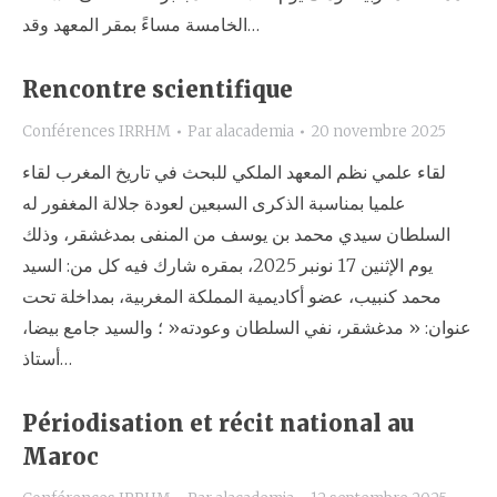
الخامسة مساءً بمقر المعهد وقد…
Rencontre scientifique
Conférences IRRHM
Par
alacademia
20 novembre 2025
لقاء علمي نظم المعهد الملكي للبحث في تاريخ المغرب لقاء
علميا بمناسبة الذكرى السبعين لعودة جلالة المغفور له
السلطان سيدي محمد بن يوسف من المنفى بمدغشقر، وذلك
يوم الإثنين 17 نونبر 2025، بمقره شارك فيه كل من: السيد
محمد كنبيب، عضو أكاديمية المملكة المغربية، بمداخلة تحت
عنوان: « مدغشقر، نفي السلطان وعودته« ؛ والسيد جامع بيضا،
أستاذ…
Périodisation et récit national au
Maroc