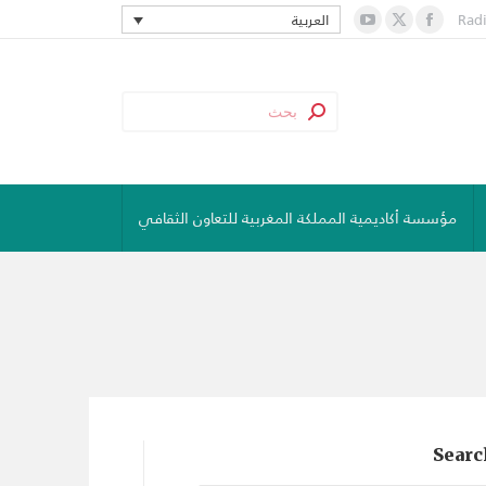
Rad
العربية
YouTube
Facebook
X
page
page
page
opens
opens
opens
in
in
in
new
new
new
window
window
window
مؤسسة أكاديمية المملكة المغربية للتعاون الثقافي
Searc