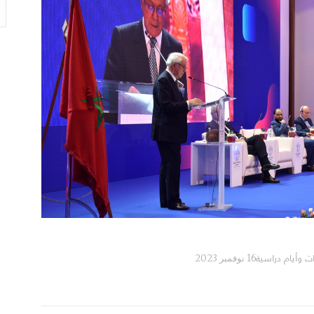
h:
2019
____
ت وأيام دراسية
16 نوفمبر 2023