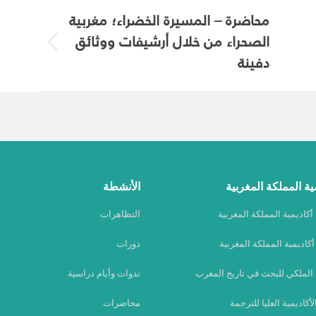
محاضرة – المسيرة الخضراء؛ مغربية
الصحراء من خلال أرشيفات ووثائق
Previous
دفينة
album:
ية المملكة المغربية
الأنشطة
كاديمية المملكة المغربية
التظاهرات
كاديمية المملكة المغربية
دورات
 الملكي للبحث في تاريخ المغرب
ندوات وأيام دراسية
الأكاديمية العليا للترجمة
محاضرات