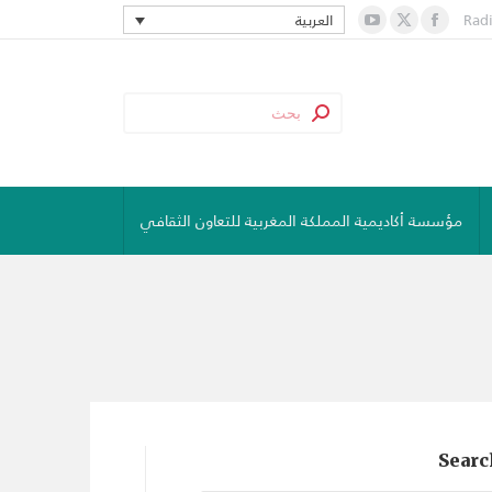
Rad
العربية
YouTube
Facebook
X
page
page
page
opens
opens
opens
in
in
in
new
new
new
window
window
window
مؤسسة أكاديمية المملكة المغربية للتعاون الثقافي
Searc