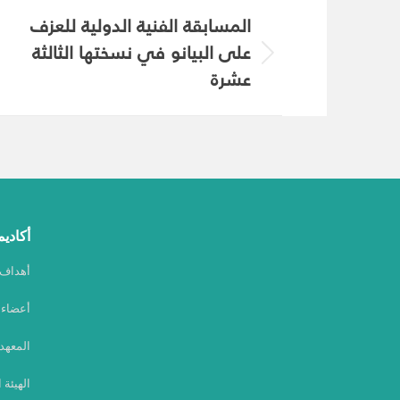
Album
المسابقة الفنية الدولية للعزف
navigation
على البيانو في نسختها الثالثة
Next
عشرة
album:
أكاديم
أهداف أ
أعضاء أ
المعهد
الهيئة 