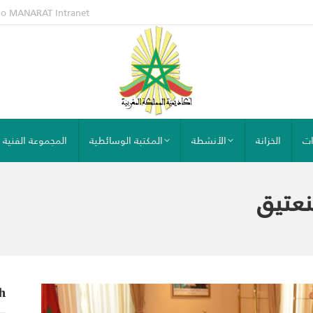
io MANARAT
Intranet
ات
الخزانة
الأنشطة
المكتبة الوسائطية
المجموعة الفنية
نعتيق
h