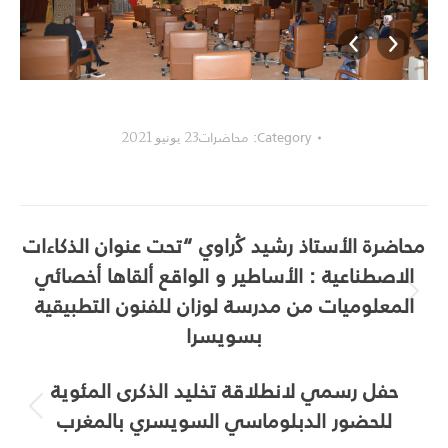
_AKM4878
Category:
محاضرات
23 يونيو 2021
Album
محاضرة الأستاذ رشيد ﯕراوي “تحت عنوان الذكاءات
navigation
الاصطناعية : الأساطير و الواقع ألقاها أخصائي
المعلوميات من مدرسة لوزان للفنون التطبيقية
Next
album:
بسويسرا
حفل رسمي لانطلاقة تخليد الذكرى المئوية
للحضور الدبلوماسي السويسري بالمغرب
Previous
album: