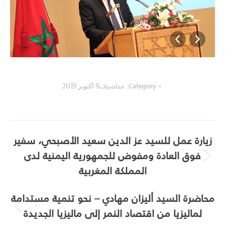
B38I3494
Category:
محاضرات
9 أكتوبر 2019
Album
زيارة عمل للسيد عز الدين سعيد الأصبحي، سفير
navigation
فوق العادة ومفوض للجمهورية اليمنية لدى
Next
المملكة المغربية
album:
محاضرة السيد أليزان مهادي – نحو تنمية مستدامة
لماليزيا من اقتصاد النمر إلى ماليزيا الجديدة
Previous