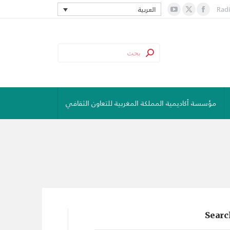
Rad
العربية
YouTube
Facebook
X
page
page
page
opens
opens
opens
in
in
in
new
new
new
window
window
window
مؤسسة أكاديمية المملكة المغربية للتعاون الثقافي
Searc