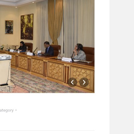
_AKM6301
ategory: