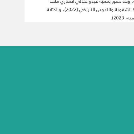
ماعية. وقد نسق بمعية عبدو فلالي أنصاري ملف
“نحن والتاريخ العالمي” (مجلة هسبريس-تمودا، 2020). ومن بين إصداراته الأخيرة من عام الفيل إلى عام المَارِيكَانْ. الذاكرة الشفوية والتدوين التاريخي (2022)، والكتابة