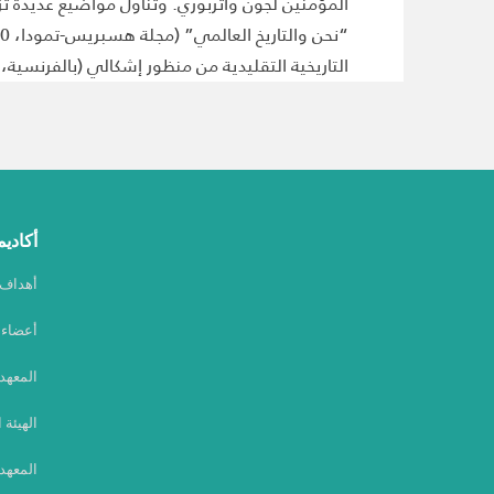
المؤمنين لجون واتربوري. وتناول مواضيع عديدة تزاو
التاريخية التقليدية من منظور إشكالي (بالفرنسية، 2023)، ومقاطع من التاريخ المغربي. المجتمع وتجليات السلطة (بالفرنسية، 2023)
أكاديم
أهداف أ
أعضاء أ
المعهد
الهيئة 
المعهد 