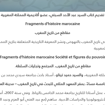
تقديم كتاب السيد عبد الأحد السبتي، عضو أكاديمية المملكة المغربية
Fragments d’histoire marocaine
مقاطع من تاريخ المغرب
تاريخ المغرب بالنهوض ونشر المعرفة التاريخية المتعلقة بتاريخ الممل
مغربية
Fragments d’histoire marocaine Société et figures du pouvoi
مقاطع من تاريخ المغرب. المجتمع وتجليات السلطة
.
لكة المغربية،
والسيد حميد تيتاو
، أستاذ باحث بجامعة سيدي محمد بن ع
خامسة مساءً
،
بمقر المعهد الملكي للبحث في تاريخ المغرب
–
مدينة الع
عبد الأحد ا
لأنثروبولوجيا والدراسات الأدبية. ساهم (مع عبد الغني أبو العزم وعبد ا