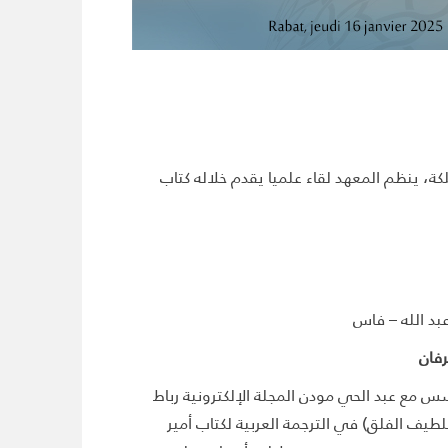
كة، ينظم المعهد لقاء علميا يقدم خلاله كتاب
بد الله – فاس
رفان
لسبتي عضو أكاديمية المملكة المغربية، عمل أستاذا للتاريخ بجامعة محمد الخامس بالرباط. وفي سنة 2007، أسس مع عبد الحي مودن المجلة الإلكترونية رباط
للطيف الفلق) في الترجمة العربية لكتاب أمير