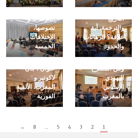
واستراتيجيات
محاضرة ”
عنوان :
الترجمة إلى
التاريخ
المؤلفات و
الفرنسية لنماذج
والترجمة، أية
نصوصها،
من الشعر
علاقة؟ الرهانات
الاختلافات
الإسباني للقرن
والحدود
الخمسة
العشرين؛
والعصر الذهبي؛
محاضرة تحت
ومن المسرح
عنوان : جان
اليهودي
لاكوتير و
الإسباني
المغرب، الألفية
بالمغرب
الفورية
→
8
…
5
4
3
2
1