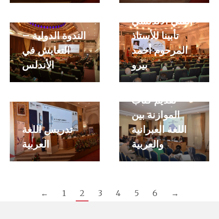
حول الرصيد
الفني الأندلسي
تأبينا للأستاذ
الندوة الدولية –
المرحوم أحمد
التعايش في
بيرو
الأندلس
تقديم كتاب
الموازنة بين
اللغة العبرانية
تدريس اللغة
والعربية
العربية
←
1
2
3
4
5
6
→