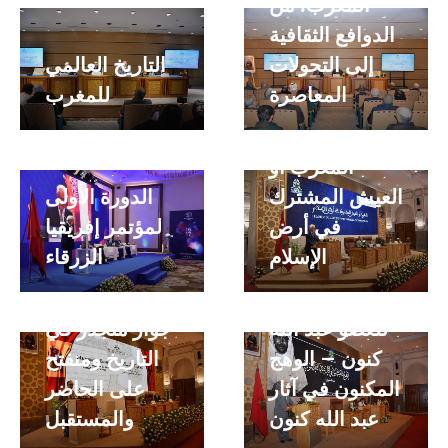
المغرب: من
الدوافع الثقافية
إلى التحولات
التاريخ العالمي
المعاصرة
للمغرب
المغرب أو
العيش المشترك
الدورة الأولى
في أرض
لمؤتمر إفريقيا
الإسلام
الزرقاء
الندوة التكريمية
المغرب وإسبانيا
للعضو عبد الله
جوار متجذر في
كنون – الوهج
التاريخ ومنفتح
المكنون في آثار
على الحاضر
عبد الله كنون
والمستقبل
اليوم الدراسي