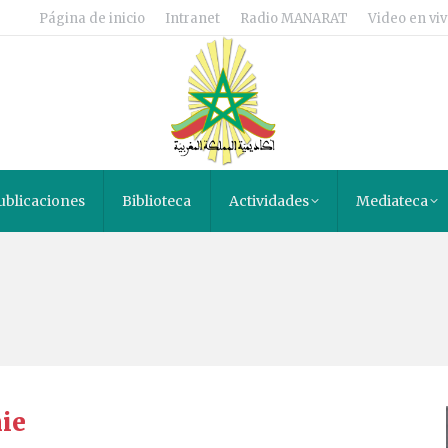
Página de inicio
Intranet
Radio MANARAT
Video en viv
ublicaciones
Biblioteca
Actividades
Mediateca
ie