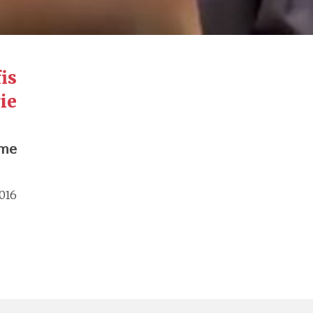
is
ie
me:
016