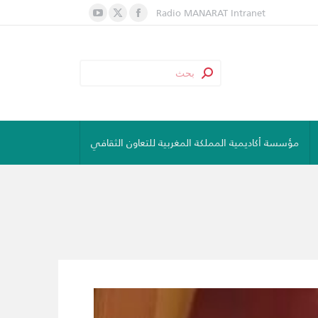
Radio MANARAT
Intranet
YouTube
Facebook
X
page
page
page
opens
opens
opens
in
in
in
new
new
new
window
window
window
مؤسسة أكاديمية المملكة المغربية للتعاون الثقافي