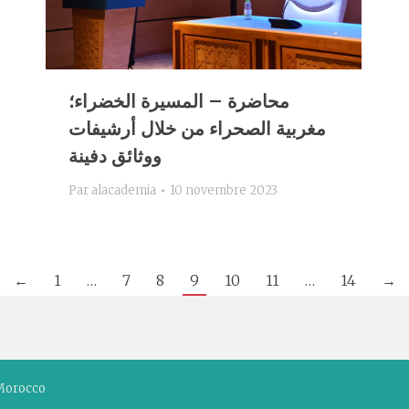
محاضرة – المسيرة الخضراء؛
مغربية الصحراء من خلال أرشيفات
ووثائق دفينة
Par
alacademia
10 novembre 2023
←
1
…
7
8
9
10
11
…
14
→
Morocco