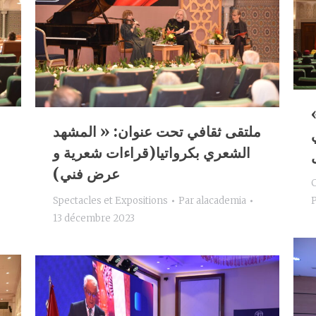
«  : « رواد
ملتقى ثقافي تحت عنوان: « المشهد
الشعري بكرواتيا(قراءات شعرية و
عرض فني)
C
Spectacles et Expositions
Par
alacademia
13 décembre 2023