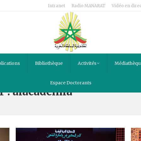
Intranet
Radio MANARAT
Vidéo en direc
lications
Bibliothèque
Activités
Médiathèqu
Espace Doctorants
r :
alacademia