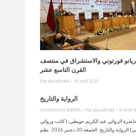
ريانو فورتوني والاستشراق في منتصف
القرن التاسع عشر
Par
alacademia
29 avril 2025
الرواية والتاريخ
Conférences IRRHM
Par
alacademia
14 avril 
اضرة الروائي عبد الكريم جويطي، (كاتب وروائي
مغربي) الرواية والتاريخ الجمعة 20 دجنبر 2024 نظم