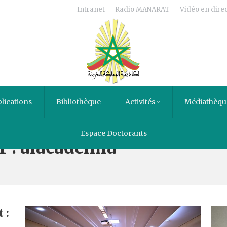
Intranet
Radio MANARAT
Vidéo en direc
lications
Bibliothèque
Activités
Médiathèqu
Espace Doctorants
r :
alacademia
 :