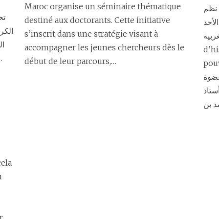
Maroc organise un séminaire thématique
مقاطع من تاريخ المغرب الخميس 16 يناير 2025 نظم
تح
destiné aux doctorants. Cette initiative
لأحد
s’inscrit dans une stratégie visant à
غربية
ال
accompagner les jeunes chercheurs dès le
d’hi
في تاريخ المغرب (مدي…
début de leur parcours,…
pouvoir لمجتمع وتجليات
عضوة
أستاذ
cela
u
r