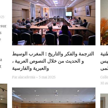
025
 sur
s
e
نية
الترجمة والفكر والتاريخ : المغرب الوسيط
ra
ئيس
و الحديث من خلال النصوص العربية ،
t
ظمى
والعبرية والفارسية
Par
alacademia
5 mai 2025
Coll
30 av