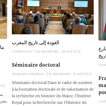
العودة إلى تاريخ المغرب
ما
ارع
Conférences
Par
alacademia
28 avril 2025
Séminaire doctoral
Sess
Séminaires réguliers
Par
alacademia
14 avril 2025
Fr
Séminaire doctoral Dans le cadre de soutien
mar
2025
à la formation doctorale et de valorisation de
po
مح
la recherche en histoire du Maroc, l’Institut
Conf
Royal pour la Recherche sur l’Histoire du