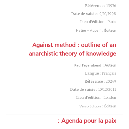
Référence :
13976
Date de saisie :
9/10/1998
Lieu d’édition :
Paris
Hatier – Aupelf
Éditeur :
Against method : outline of an
anarchistic theory of knowledge
Paul Feyerabend
Auteur :
Langue :
Français
Référence :
20249
Date de saisie :
10/12/2011
Lieu d’édition :
London
Verso Edition
Éditeur :
Agenda pour la paix :