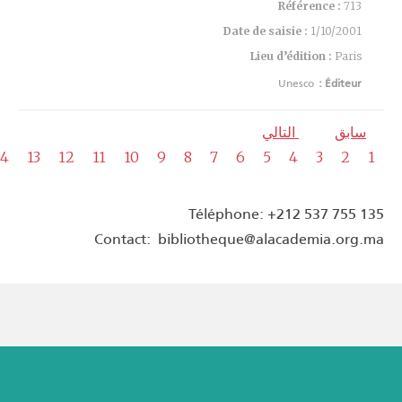
Référence :
713
Date de saisie :
1/10/2001
Lieu d’édition :
Paris
Unesco
Éditeur :
سابق
التالي
14
13
12
11
10
9
8
7
6
5
4
3
2
1
Téléphone: +212 537 755 135
Contact: bibliotheque@alacademia.org.ma