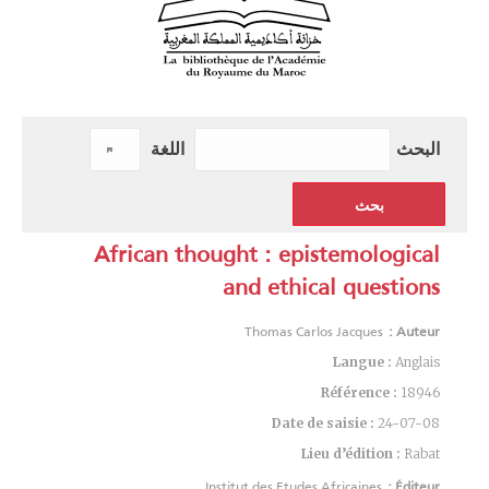
البحث
اللغة
African thought : epistemological
and ethical questions
Thomas Carlos Jacques
Auteur :
Langue :
Anglais
Référence :
18946
Date de saisie :
24-07-08
Lieu d’édition :
Rabat
Institut des Etudes Africaines
Éditeur :