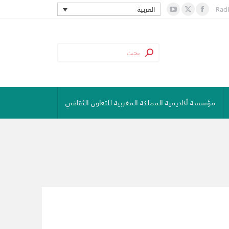
Rad
العربية
YouTube
Facebook
X
page
page
page
opens
opens
opens
in
in
in
new
new
new
window
window
window
مؤسسة أكاديمية المملكة المغربية للتعاون الثقافي