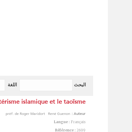
البحث
اللغة
térisme islamique et le taoïsme
préf. de Roger Maridort
René Guenon
Auteur :
Langue :
Français
Référence :
2699