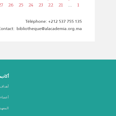
...
27
26
25
24
23
22
21
1
Téléphone: +212 537 755 135
Contact: bibliotheque@alacademia.org.ma
أكاديم
أهداف أ
أعضاء أ
المعهد