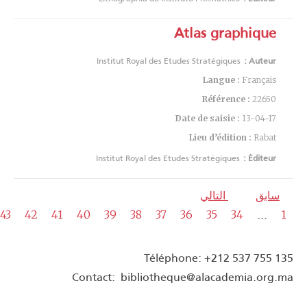
Atlas graphique
Institut Royal des Etudes Stratégiques
Auteur :
Langue :
Français
Référence :
22650
Date de saisie :
13-04-17
Lieu d’édition :
Rabat
Institut Royal des Etudes Stratégiques
Éditeur :
سابق
التالي
...
43
42
41
40
39
38
37
36
35
34
1
Téléphone: +212 537 755 135
Contact: bibliotheque@alacademia.org.ma