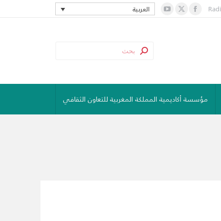
Rad
العربية
YouTube
Facebook
X
page
page
page
opens
opens
opens
in
in
in
new
new
new
window
window
window
مؤسسة أكاديمية المملكة المغربية للتعاون الثقافي