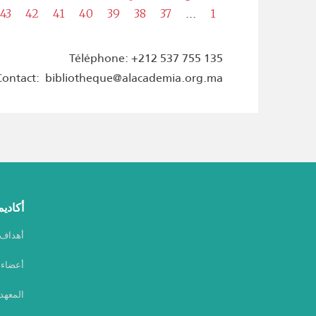
...
43
42
41
40
39
38
37
1
Téléphone: +212 537 755 135
Contact: bibliotheque@alacademia.org.ma
أكاديم
أهداف أ
أعضاء أ
المعهد