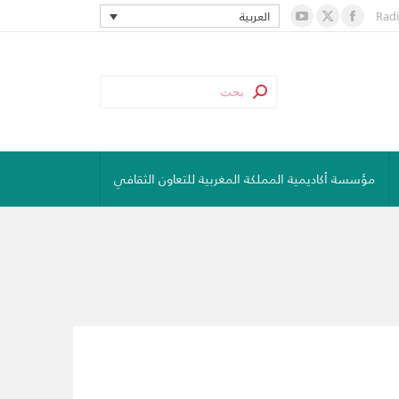
Rad
العربية
YouTube
Facebook
X
page
page
page
opens
opens
opens
in
in
in
new
new
new
window
window
window
مؤسسة أكاديمية المملكة المغربية للتعاون الثقافي