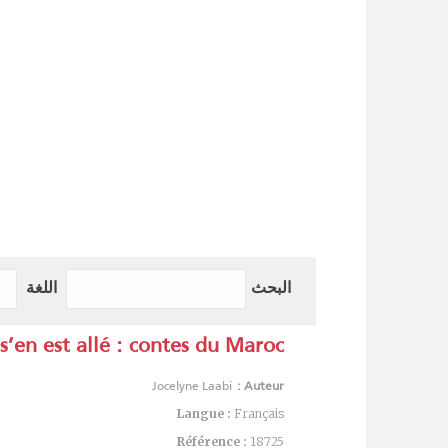
البحث
اللغة
s’en est allé : contes du Maroc
Jocelyne Laabi
Auteur :
Langue :
Français
Référence :
18725