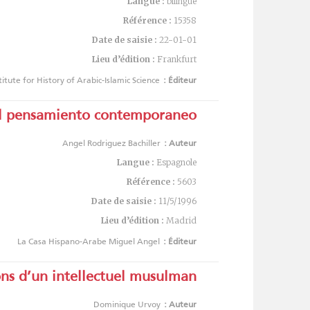
Langue :
bilingue
Référence :
15358
Date de saisie :
22-01-01
Lieu d’édition :
Frankfurt
titute for History of Arabic-Islamic Science
Éditeur :
 el pensamiento contemporaneo
Angel Rodriguez Bachiller
Auteur :
Langue :
Espagnole
Référence :
5603
Date de saisie :
11/5/1996
Lieu d’édition :
Madrid
La Casa Hispano-Arabe Miguel Angel
Éditeur :
ons d’un intellectuel musulman
Dominique Urvoy
Auteur :