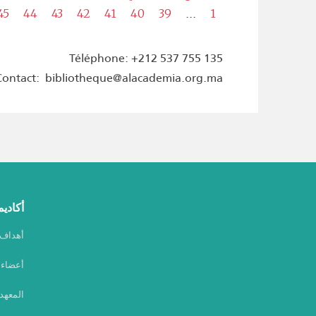
...
45
44
43
42
41
40
39
1
Téléphone: +212 537 755 135
Contact: bibliotheque@alacademia.org.ma
أكاديم
أهداف أ
أعضاء أ
المعهد