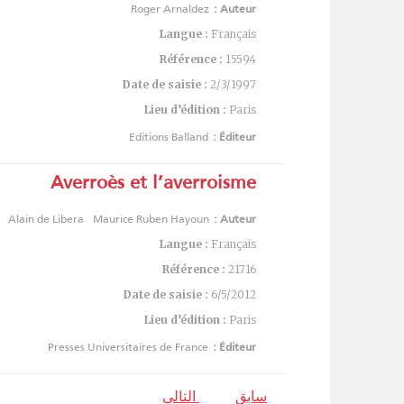
Roger Arnaldez
Auteur :
Langue :
Français
Référence :
15594
Date de saisie :
2/3/1997
Lieu d’édition :
Paris
Editions Balland
Éditeur :
Averroès et l’averroisme
Alain de Libera
Maurice Ruben Hayoun
Auteur :
Langue :
Français
Référence :
21716
Date de saisie :
6/5/2012
Lieu d’édition :
Paris
Presses Universitaires de France
Éditeur :
سابق
التالي