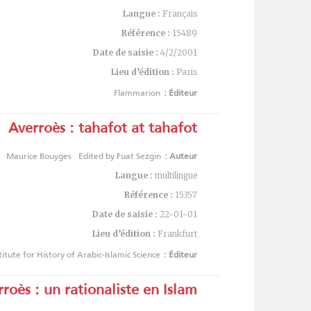
Langue :
Français
Référence :
15489
Date de saisie :
4/2/2001
Lieu d’édition :
Paris
Flammarion
Éditeur :
Averroès : tahafot at tahafot
Maurice Bouyges
Edited by Fuat Sezgin
Auteur :
Langue :
multilingue
Référence :
15357
Date de saisie :
22-01-01
Lieu d’édition :
Frankfurt
titute for History of Arabic-Islamic Science
Éditeur :
roès : un rationaliste en Islam