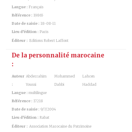
Langue :
Français
Référence :
19865
Date de saisie :
18-08-11
Lieu d’édition :
Paris
Éditeur :
Editions Robert Laffont
De la personnalité marocaine
:
Auteur
Abderrahim
Mohammed
Lahcen
:
Youssi
Dahbi
Haddad
Langue :
multilingue
Référence :
17218
Date de saisie :
9/7/2004
Lieu d’édition :
Rabat
Éditeur :
Association Marocaine du Patrimoine