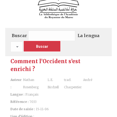
Buscar
La lengua
Comment l’Occident s’est
enrichi ?
Auteur
Nathan
L.E.
trad. André
:
Rosenberg
Birdzell
Charpentier
Langue :
Français
Référence :
7033
Date de saisie :
15-11-96
Lieu d’édition :