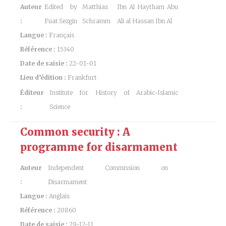
Auteur
Edited by
Matthias
Ibn Al Haytham Abu
:
Fuat Sezgin
Schramm
Ali al Hassan Ibn Al
Langue :
Français
Référence :
15340
Date de saisie :
22-01-01
Lieu d’édition :
Frankfurt
Éditeur
Institute for History of Arabic-Islamic
:
Science
Common security : A
programme for disarmament
Auteur
Independent Commission on
:
Disarmament
Langue :
Anglais
Référence :
20860
Date de saisie :
29-12-11