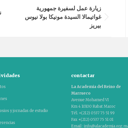
زيارة عمل لسفيرة جمهورية
ن
غواتيمالا السيدة مونيكا بولا نيوس
Álbum
بيريز
siguiente:
ividades
contactar
tos
La Academia del Reino de
Marrueco
ones
Avenue Mohamed VI
Km 4 10100 Rabat Maroc
sios y jornadas de estudio
Tél. +(212) 0537 75 51 99
Fax +(212) 0537 75 51 01
erencias
Email : info@alacademia.org.m