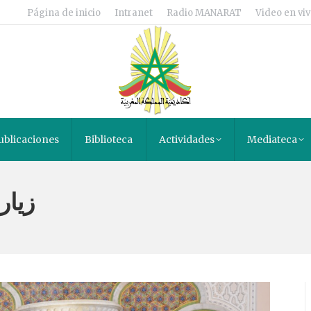
Página de inicio
Intranet
Radio MANARAT
Video en viv
ublicaciones
Biblioteca
Actividades
Mediateca
زيار