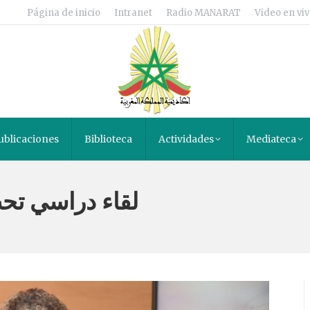
Página de inicio
Intranet
Radio MANARAT
Video en viv
ublicaciones
Biblioteca
Actividades
Mediateca
لقاء دراسي تحت