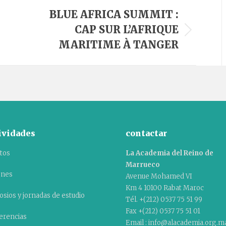
BLUE AFRICA SUMMIT :
CAP SUR L’AFRIQUE
Álbum
MARITIME À TANGER
siguiente:
ividades
contactar
tos
La Academia del Reino de
Marrueco
ones
Avenue Mohamed VI
Km 4 10100 Rabat Maroc
sios y jornadas de estudio
Tél. +(212) 0537 75 51 99
Fax +(212) 0537 75 51 01
erencias
Email : info@alacademia.org.m