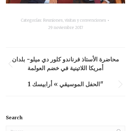
Categorías:
Reuniones, visitas y convenciones
29 noviembre 2017
Navegación
محاضرة الأستاذ فرناندو كلور دي ميلو- بلدان
entre
أمريكا اللاتينية في خضم العولمة
Álbum
anterior:
álbumes
الحفل الموسيقي » أرابيسك 1″
Álbum
siguiente:
Search
Buscar: