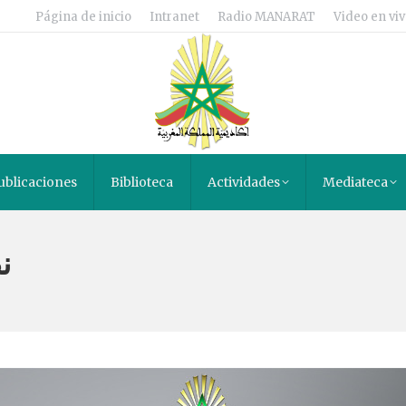
Página de inicio
Intranet
Radio MANARAT
Video en viv
ublicaciones
Biblioteca
Actividades
Mediateca
ن