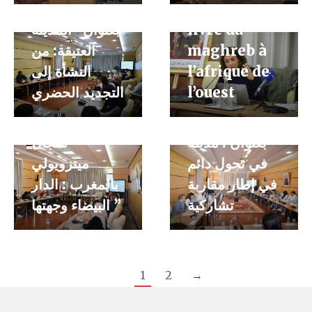
الحضرية ̏ حلقة
Histoire du
علمية تحت
بعنوان “المدينة
livre du
سلسلة حلقات
عنوان : »
العتيقة: من
maghreb à
علمية تحت
الامتدادات
النشأة إلى
l’afrique de
عنوان: »
الحضرية ̏ حلقة
التجديد الحضري
l’ouest
الامتدادات
بعنوان “التدبير
الحضرية » حلقة
المؤسساتي
بعنوان : مدينة
لمجال
في تحول دائم
ميترويولي
في إطار مقاربة
بالمغرب : الدار
تشاركية
البيضاء وجهتها ”
1
2
→