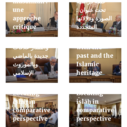
musulman :
حلقة دراسية
الإصلاح في
emergence
une
تحت عنوان :
مجتمعات
and
approche
الصورة ودلالاتها
المسلمين خلال
dissemination
critique
المتجددة
العصر الحديث
of new
» سياقات ظهور
relations
وانتشار علاقات
with the
جديدة بالماضي
past and the
وبالموروث
Islamic
الإسلامي
heritage
When is
When is
reform?
reform?
Locating
Locating
سلسلة حلقات
iṣlāḥ in
iṣlāḥ in
علمية جديدة
comparative
comparative
تحت عنوان :»
perspective
perspective
الامتدادات
سلسلة حلقات