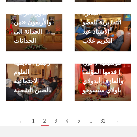
الجائزة
الدورة الرابعة
قراءات شعرية
التقديرية للعضو
والأربعون «من
من اشعار
زيارة الوفد
الأستاذ عبد
الحداثة الى
سنغور قدمتها
الصيني لأكاديمية
الكريم غلاب
الحداثات
السيدة وداد
المملكة
التباع بإيقاعات
المغربية برئاسة
موسيقية ( كورا
رئيس أكاديمية
) قدمها المؤلف
العلوم
والعازف أبدولاي
الاجتماعية
باولاي سيسوخو
بالصين الشعبية
←
1
2
3
4
5
…
31
→