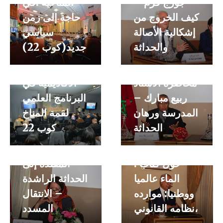
جورج قرم –
المناخية :في
كيف الخروج من
حاجة إلى زمن
إشكالية الأصالة
سياسي
والحداثة
جديد(كوب 22)
إسهامات
محاضرة الأستاذ
الأكاديمية في
ربيع مبارك –
البرنامج العلمي
محاضرة –
المدرسة ورهان
لقمة المناخ
الأستاذة رجاء
الحداثة
كوب 22
ناجي المكاوي –
مائدة مستديرة
من الحداثة
حول كتاب :
المقلدة إلى
الماء عالميا
الحداثة الراشدة
ووطنيا: موارده
– الانتقال
،نظامه القانوني
المسدد